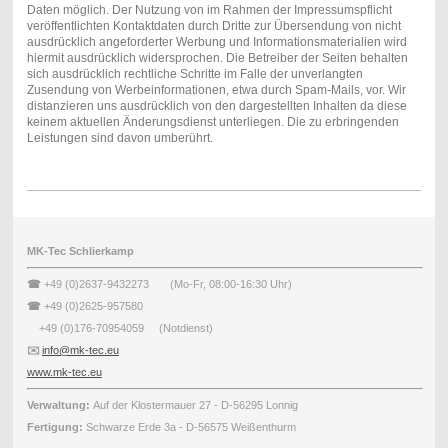
Daten möglich. Der Nutzung von im Rahmen der Impressumspflicht
veröffentlichten Kontaktdaten durch Dritte zur Übersendung von nicht
ausdrücklich angeforderter Werbung und Informationsmaterialien wird
hiermit ausdrücklich widersprochen. Die Betreiber der Seiten behalten
sich ausdrücklich rechtliche Schritte im Falle der unverlangten
Zusendung von Werbeinformationen, etwa durch Spam-Mails, vor. Wir
distanzieren uns ausdrücklich von den dargestellten Inhalten da diese
keinem aktuellen Änderungsdienst unterliegen. Die zu erbringenden
Leistungen sind davon umberührt.
MK-Tec Schlierkamp
☎
+49 (0)2637-9432273 (Mo-Fr, 08:00-16:30 Uhr)
☎
+49 (0)2625-957580
+49 (0)176-70954059 (Notdienst)
✉️
info@mk-tec.eu
www.mk-tec.eu
Verwaltung:
Auf der Klostermauer 27 - D-56295 Lonnig
Fertigung:
Schwarze Erde 3a - D-56575 Weißenthurm