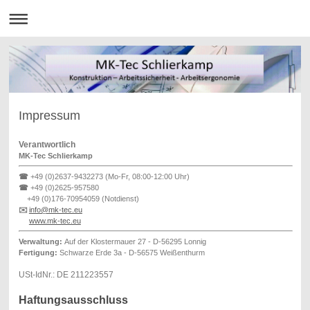
Impressum
Verantwortlich
MK-Tec Schlierkamp
☎
+49 (0)2637-9432273 (Mo-Fr, 08:00-12:00 Uhr)
☎
+49 (0)2625-957580
+49 (0)176-70954059 (Notdienst)
✉️
info@mk-tec.eu
www.mk-tec.eu
Verwaltung:
Auf der Klostermauer 27 - D-56295 Lonnig
Fertigung:
Schwarze Erde 3a - D-56575 Weißenthurm
USt-IdNr.: DE 211223557
Haftungsausschluss