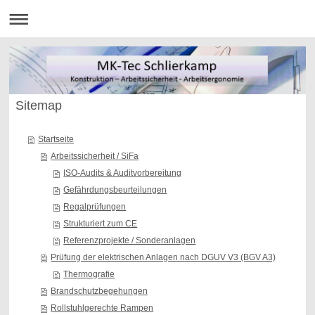
Sitemap
Startseite
Arbeitssicherheit / SiFa
ISO-Audits & Auditvorbereitung
Gefährdungsbeurteilungen
Regalprüfungen
Strukturiert zum CE
Referenzprojekte / Sonderanlagen
Prüfung der elektrischen Anlagen nach DGUV V3 (BGV A3)
Thermografie
Brandschutzbegehungen
Rollstuhlgerechte Rampen