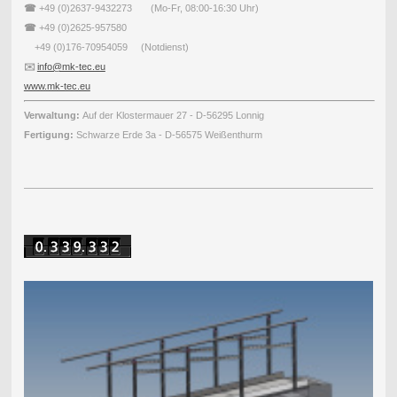
☎
+49 (0)2637-9432273 (Mo-Fr, 08:00-16:30 Uhr)
☎
+49 (0)2625-957580
+49 (0)176-70954059 (Notdienst)
✉️
info@mk-tec.eu
www.mk-tec.eu
Verwaltung:
Auf der Klostermauer 27 - D-56295 Lonnig
Fertigung:
Schwarze Erde 3a - D-56575 Weißenthurm