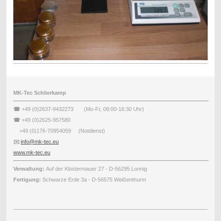
MK-Tec Schlierkamp
☎
+49 (0)2637-9432273 (Mo-Fr, 08:00-16:30 Uhr)
☎
+49 (0)2625-957580
+49 (0)176-70954059 (Notdienst)
✉️
info@mk-tec.eu
www.mk-tec.eu
Verwaltung:
Auf der Klostermauer 27 - D-56295 Lonnig
Fertigung:
Schwarze Erde 3a - D-56575 Weißenthurm