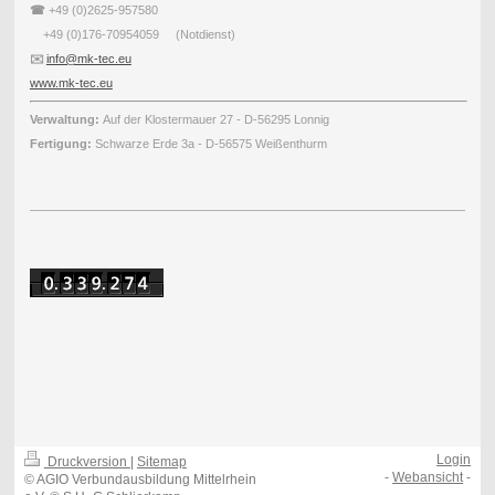
☎
+49 (0)2625-957580
+49 (0)176-70954059 (Notdienst)
✉️
info@mk-tec.eu
www.mk-tec.eu
Verwaltung:
Auf der Klostermauer 27 - D-56295 Lonnig
Fertigung:
Schwarze Erde 3a - D-56575 Weißenthurm
Login
Druckversion
|
Sitemap
-
Webansicht
-
© AGIO Verbundausbildung Mittelrhein