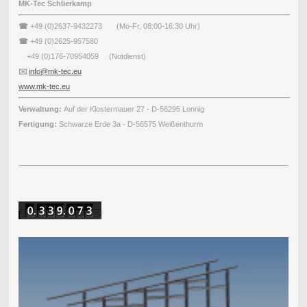
MK-Tec Schlierkamp
☎
+49 (0)2637-9432273 (Mo-Fr, 08:00-16:30 Uhr)
☎
+49 (0)2625-957580
+49 (0)176-70954059 (Notdienst)
✉️
info@mk-tec.eu
www.mk-tec.eu
Verwaltung:
Auf der Klostermauer 27 - D-56295 Lonnig
Fertigung:
Schwarze Erde 3a - D-56575 Weißenthurm